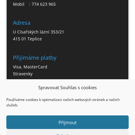
Mobil : 774 623 965
Adresa
U Císařských lázní 353/21
415 01 Teplice
Přijímáme platby
Visa, MasterCard
Stravenky
Spravovat Souhlas s cookies
Otevírací doba
Používáme cookies k optimalizaci našich webových stránek a našich
Po – So 11:00 – 21:30 hod.
služeb.
Neděle – 12:00 – 21:00 hod.
Příjmout