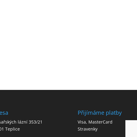
esa
Přijímáme platby
sařských lázní 353/21
Visa, MasterCard
01 Teplice
Stravenky