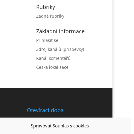
Rubriky
Žádné rubriky
Základní informace
Přihlásit se
Zdroj kanálů (příspěvky)
Kanál komentářů
Česká lokalizace
Otevírací doba
Po – So 11:00 – 21:30 hod.
Spravovat Souhlas s cookies
Neděle – 12:00 – 21:00 hod.