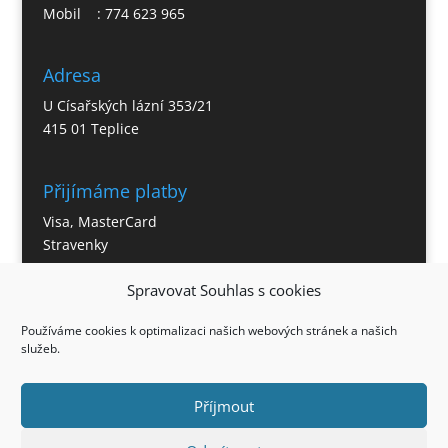
Mobil : 774 623 965
Adresa
U Císařských lázní 353/21
415 01 Teplice
Přijímáme platby
Visa, MasterCard
Stravenky
Spravovat Souhlas s cookies
Otevírací doba
Používáme cookies k optimalizaci našich webových stránek a našich
Po – So 11:00 – 21:30 hod.
služeb.
Neděle – 12:00 – 21:00 hod.
Příjmout