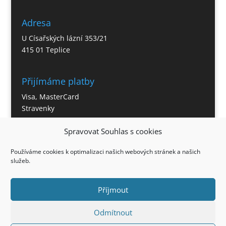
Adresa
U Císařských lázní 353/21
415 01 Teplice
Přijímáme platby
Visa, MasterCard
Stravenky
Spravovat Souhlas s cookies
Otevírací doba
Používáme cookies k optimalizaci našich webových stránek a našich
Po – So 11:00 – 21:30 hod.
služeb.
Neděle – 12:00 – 21:00 hod.
Příjmout
Odmítnout