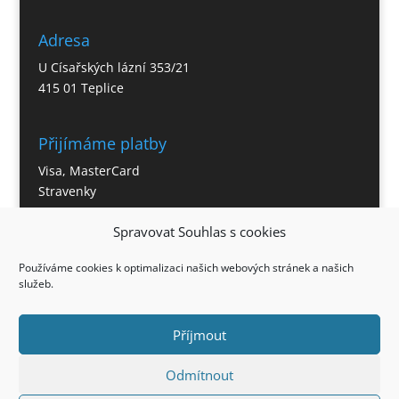
Adresa
U Císařských lázní 353/21
415 01 Teplice
Přijímáme platby
Visa, MasterCard
Stravenky
Spravovat Souhlas s cookies
Otevírací doba
Používáme cookies k optimalizaci našich webových stránek a našich
Po – So 11:00 – 21:30 hod.
služeb.
Neděle – 12:00 – 21:00 hod.
Příjmout
Odmítnout