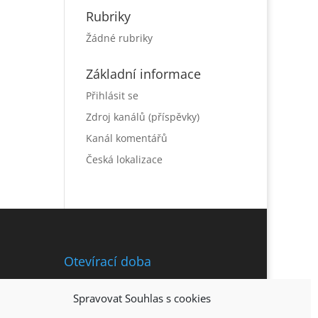
Rubriky
Žádné rubriky
Základní informace
Přihlásit se
Zdroj kanálů (příspěvky)
Kanál komentářů
Česká lokalizace
Otevírací doba
Po – So 11:00 – 21:30 hod.
Spravovat Souhlas s cookies
Neděle – 12:00 – 21:00 hod.