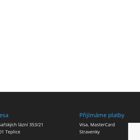
esa
Přijímáme platby
sařských lázní 353/21
Visa, MasterCard
01 Teplice
Stravenky