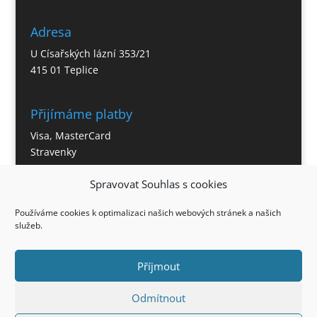
Adresa
U Císařských lázní 353/21
415 01 Teplice
Přijímáme platby
Visa, MasterCard
Stravenky
Spravovat Souhlas s cookies
Otevírací doba
Používáme cookies k optimalizaci našich webových stránek a našich
Po – So 11:00 – 21:30 hod.
služeb.
Neděle – 12:00 – 21:00 hod.
Příjmout
Odmítnout